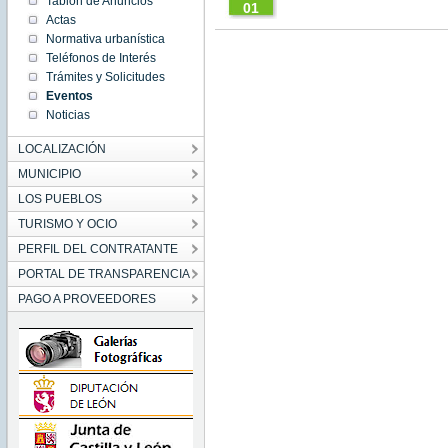
Tablón de Anuncios
01
Actas
01:00:00
Normativa urbanística
CET
1970
Teléfonos de Interés
Thu
Trámites y Solicitudes
Jan 01
01:00:00
Eventos
CET
Noticias
1970
Thu Jan
01
LOCALIZACIÓN
01:00:00
CET
MUNICIPIO
1970
LOS PUEBLOS
TURISMO Y OCIO
PERFIL DEL CONTRATANTE
PORTAL DE TRANSPARENCIA
PAGO A PROVEEDORES