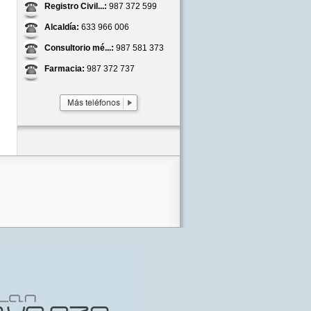
Registro Civil...:
987 372 599
Alcaldía:
633 966 006
Consultorio mé...:
987 581 373
Farmacia:
987 372 737