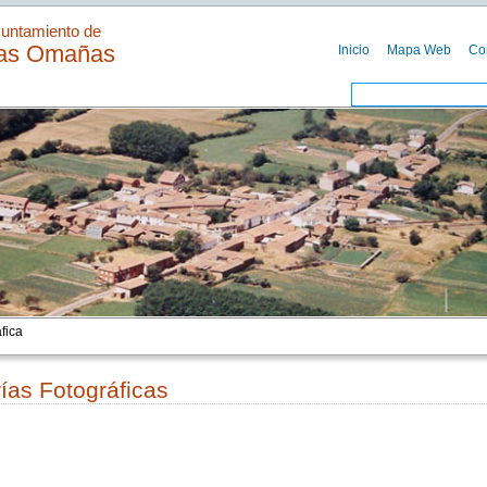
untamiento de
as Omañas
Inicio
Mapa Web
Co
fica
ías Fotográficas