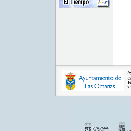
A
Ca
Te
e-